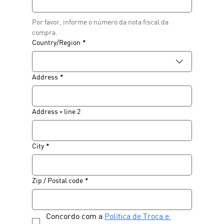
Por favor, informe o número da nota fiscal da 
compra. 
Endereço de várias linhas
Country/Region
*
Address
*
Address - line 2
City
*
Zip / Postal code
*
Concordo com a 
Política de Troca e 