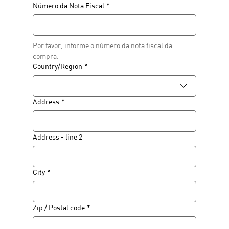
Número da Nota Fiscal
*
Por favor, informe o número da nota fiscal da 
compra. 
Endereço de várias linhas
Country/Region
*
Address
*
Address - line 2
City
*
Zip / Postal code
*