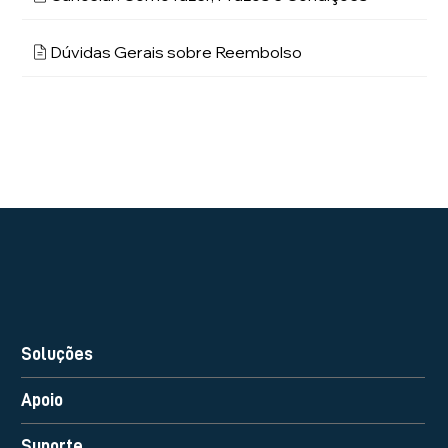
Dúvidas Gerais sobre Reembolso
Soluções
Apoio
Suporte