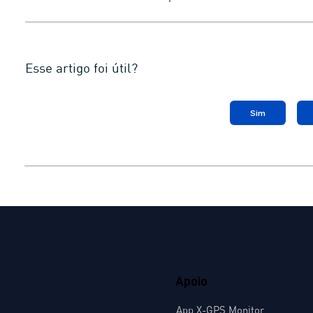
Esse artigo foi útil?
Sim
Apoio
App X-GPS Monitor