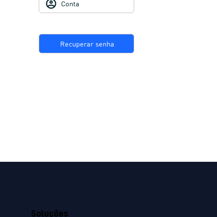
Conta
Recuperar senha
2º Passo
Soluções