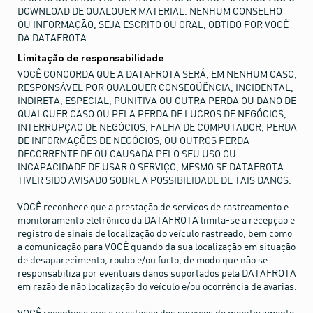
DOWNLOAD DE QUALQUER MATERIAL. NENHUM CONSELHO
OU INFORMAÇÃO, SEJA ESCRITO OU ORAL, OBTIDO POR VOCÊ
DA DATAFROTA.
Limitação de responsabilidade
VOCÊ CONCORDA QUE A DATAFROTA SERÁ, EM NENHUM CASO,
RESPONSÁVEL POR QUALQUER CONSEQÜÊNCIA, INCIDENTAL,
INDIRETA, ESPECIAL, PUNITIVA OU OUTRA PERDA OU DANO DE
QUALQUER CASO OU PELA PERDA DE LUCROS DE NEGÓCIOS,
INTERRUPÇÃO DE NEGÓCIOS, FALHA DE COMPUTADOR, PERDA
DE INFORMAÇÕES DE NEGÓCIOS, OU OUTROS PERDA
DECORRENTE DE OU CAUSADA PELO SEU USO OU
INCAPACIDADE DE USAR O SERVIÇO, MESMO SE DATAFROTA
TIVER SIDO AVISADO SOBRE A POSSIBILIDADE DE TAIS DANOS.
VOCÊ reconhece que a prestação de serviços de rastreamento e
monitoramento eletrônico da DATAFROTA limita-se a recepção e
registro de sinais de localização do veículo rastreado, bem como
a comunicação para VOCÊ quando da sua localização em situação
de desaparecimento, roubo e/ou furto, de modo que não se
responsabiliza por eventuais danos suportados pela DATAFROTA
em razão de não localização do veículo e/ou ocorrência de avarias.
VOCÊ reconhece que a prestação dos serviços de monitoramento