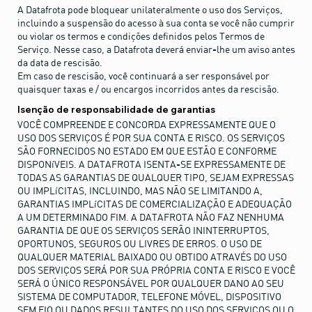
A Datafrota pode bloquear unilateralmente o uso dos Serviços,
incluindo a suspensão do acesso à sua conta se você não cumprir
ou violar os termos e condições definidos pelos Termos de
Serviço. Nesse caso, a Datafrota deverá enviar-lhe um aviso antes
da data de rescisão.
Em caso de rescisão, você continuará a ser responsável por
quaisquer taxas e / ou encargos incorridos antes da rescisão.
Isenção de responsabilidade de garantias
VOCÊ COMPREENDE E CONCORDA EXPRESSAMENTE QUE O
USO DOS SERVIÇOS É POR SUA CONTA E RISCO. OS SERVIÇOS
SÃO FORNECIDOS NO ESTADO EM QUE ESTÃO E CONFORME
DISPONíVEIS. A DATAFROTA ISENTA-SE EXPRESSAMENTE DE
TODAS AS GARANTIAS DE QUALQUER TIPO, SEJAM EXPRESSAS
OU IMPLíCITAS, INCLUINDO, MAS NÃO SE LIMITANDO A,
GARANTIAS IMPLíCITAS DE COMERCIALIZAÇÃO E ADEQUAÇÃO
A UM DETERMINADO FIM. A DATAFROTA NÃO FAZ NENHUMA
GARANTIA DE QUE OS SERVIÇOS SERÃO ININTERRUPTOS,
OPORTUNOS, SEGUROS OU LIVRES DE ERROS. O USO DE
QUALQUER MATERIAL BAIXADO OU OBTIDO ATRAVÉS DO USO
DOS SERVIÇOS SERÁ POR SUA PRÓPRIA CONTA E RISCO E VOCÊ
SERÁ O ÚNICO RESPONSÁVEL POR QUALQUER DANO AO SEU
SISTEMA DE COMPUTADOR, TELEFONE MÓVEL, DISPOSITIVO
SEM FIO OU DADOS RESULTANTES DO USO DOS SERVIÇOS OU O