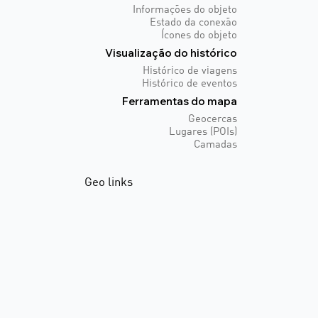
Informações do objeto
Estado da conexão
Ícones do objeto
Visualização do histórico
Histórico de viagens
Histórico de eventos
Ferramentas do mapa
Geocercas
Lugares (POIs)
Camadas
Geo links
Oque é?
Criando geo links
Atualizando e
compartilhando geo links
Incorporando geo links
Alertas e regras