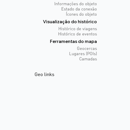
Informações do objeto
Estado da conexão
Ícones do objeto
Visualização do histórico
Histórico de viagens
Histórico de eventos
Ferramentas do mapa
Geocercas
Lugares (POIs)
Camadas
Geo links
Oque é?
Criando geo links
Atualizando e
compartilhando geo links
Incorporando geo links
Alertas e regras