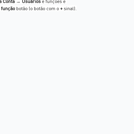
a Conta → Usuários
 e funções e 
 função
 botão (o botão com o 
+
 sinal).