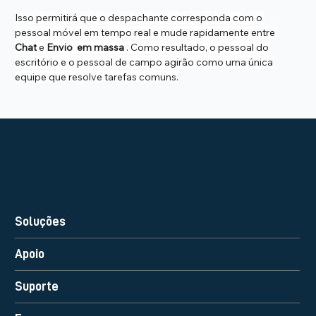
Isso permitirá que o despachante corresponda com o 
pessoal móvel em tempo real e mude rapidamente entre 
Chat
 e 
Envio 
em massa
 . Como resultado, o pessoal do 
escritório e o pessoal de campo agirão como uma única 
equipe que resolve tarefas comuns.
Soluções
Apoio
Suporte