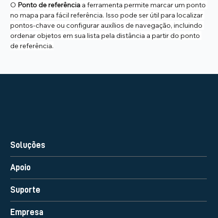
O 
Ponto de referência
 a ferramenta permite marcar um ponto 
no mapa para fácil referência. Isso pode ser útil para localizar 
pontos-chave ou configurar auxílios de navegação, incluindo 
ordenar objetos em sua lista pela distância a partir do ponto 
de referência.
Soluções
Apoio
Suporte
Empresa