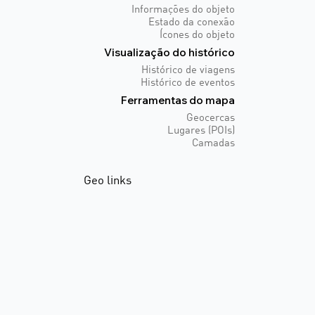
Informações do objeto
Estado da conexão
Ícones do objeto
Visualização do histórico
Histórico de viagens
Histórico de eventos
Ferramentas do mapa
Geocercas
Lugares (POIs)
Camadas
Geo links
Oque é?
Criando geo links
Atualizando e
compartilhando geo links
Incorporando geo links
Alertas e regras